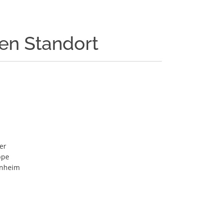
den Standort
er
ppe
enheim