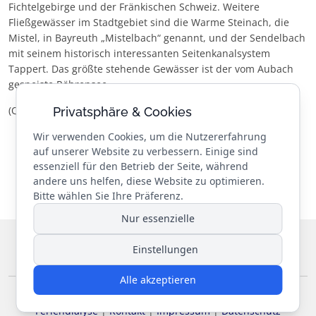
Fichtelgebirge und der Fränkischen Schweiz. Weitere
Fließgewässer im Stadtgebiet sind die Warme Steinach, die
Mistel, in Bayreuth „Mistelbach“ genannt, und der Sendelbach
mit seinem historisch interessanten Seitenkanalsystem
Tappert. Das größte stehende Gewässer ist der vom Aubach
gespeiste Röhrensee.
(Quelle: Wikipedia)
Privatsphäre & Cookies
Wir verwenden Cookies, um die Nutzererfahrung
auf unserer Website zu verbessern. Einige sind
essenziell für den Betrieb der Seite, während
andere uns helfen, diese Website zu optimieren.
Bitte wählen Sie Ihre Präferenz.
Nur essenzielle
© 2026 Landesverband Niere e.V.
. Alle Rechte vorbehalten.
Einstellungen
Designed by
REIKEM Webentwicklung
Alle akzeptieren
Jahresprogramm
|
Satzung
|
Sponsoren
|
Partner
|
Feriendialyse
|
Kontakt
|
Impressum
|
Datenschutz