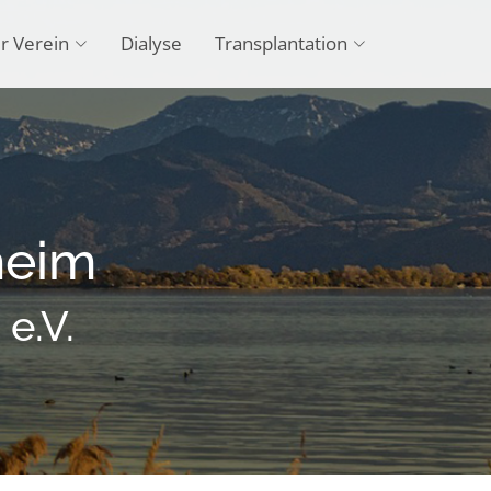
r Verein
Dialyse
Transplantation
heim
e.V.