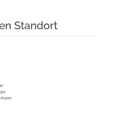
den Standort
er
ppe
enheim