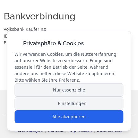
Bankverbindung
Volksbank Kaufering
IBAN: DE30 7009 3200 0008 6839 21
BIC: GENODEF1STH
Privatsphäre & Cookies
Wir verwenden Cookies, um die Nutzererfahrung
auf unserer Website zu verbessern. Einige sind
essenziell für den Betrieb der Seite, während
andere uns helfen, diese Website zu optimieren.
Bitte wählen Sie Ihre Präferenz.
Nur essenzielle
© 2026 Landesverband Niere e.V.
. Alle Rechte vorbehalten.
Einstellungen
Designed by
REIKEM Webentwicklung
Alle akzeptieren
Jahresprogramm
|
Satzung
|
Sponsoren
|
Partner
|
Feriendialyse
|
Kontakt
|
Impressum
|
Datenschutz