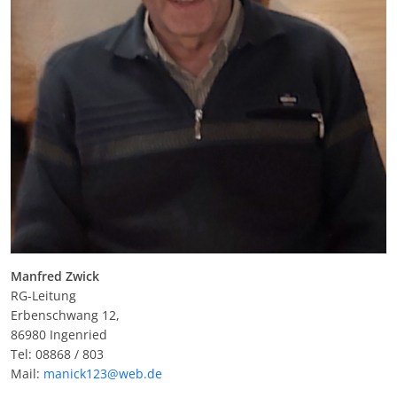
Manfred Zwick
RG-Leitung
Erbenschwang 12,
86980 Ingenried
Tel: 08868 / 803
Mail:
manick123@web.de